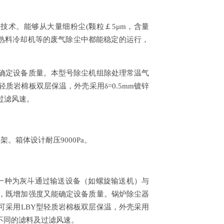
灰的技术。能够从大量细粉尘(颗粒￡5μm，含量
、熟料冷却机等的废气除尘中都能稳定的运行，
确定设备质量。本型号除尘机组除处理常温气
质岩棉板双层保温，外壳采用δ=0.5mm镀锌
过滤风速。
。箱体设计耐压9000Pa。
一种为灰斗通过输送设备（如螺旋输送机）与
，既增加强度又能确定设备质量。锅炉除尘器
可采用LBY型轻质岩棉板双层保温，外壳采用
用不同的滤料及过滤风速。