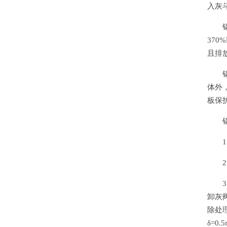
入灰
37
且排放
体外
板保
卸灰
除处
δ=