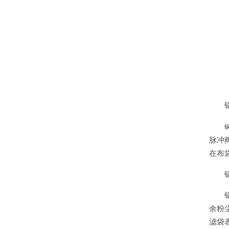
脉冲
在布
余粉
滤袋