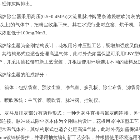
斗经卸灰阀排出。
锅炉除尘器采用高压(0.5~0.4MPa)大流量脉冲阀逐条滤袋喷吹清
0%以上)的气体中，把粉尘收集下来。其在水泥行业对立窑、烘干机
浓度低于100mg/Nm3。
锅炉除尘器为全刚结构设计，花板用冷冲压型工艺，既增加强度又能
，其结构形式也适合处理高温气体，此时外壳如需保温可采用LBY型轻
护，并采用抽拉铆钉新工艺安装，并根据使用环境选用不同的滤料及
锅炉除尘器的组成部分：
1、箱体：包括袋室、预收尘室、净气室、多孔板、除尘布袋、滤袋骨架
2、喷吹系统：主气管、喷吹管、脉冲阀、控制仪。
3、灰斗及排灰部分有两种形式：一种为灰斗直接与卸灰阀连接，另
阀连接。脉冲袋式除尘器本体为全刚结构设计，花板用冷冲压型工艺
理常温气体外，其结构形式也适合处理高温气体，此时外壳如需保温
0.5mm镀锌板保护，并采用抽拉铆钉新工艺安装，并根据使用环境选