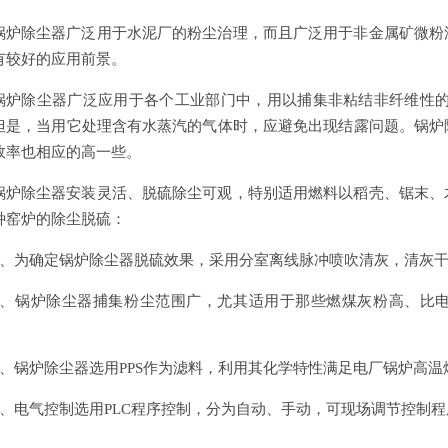
锅炉除尘器广泛用于水泥厂的粉尘治理，而且广泛用于非金属矿微粉
有较好的应用前景。
锅炉除尘器广泛应用于各个工业部门中，用以捕集非粘结非纤维性的
但是，当用它处理含有水蒸汽的气体时，应避免出现结露问题。锅炉
效率也相应的高一些。
锅炉除尘器安装灵活、脱硫除尘可观，特别适用燃料以稻壳、锯末、
种窑炉的除尘脱硫：
1、为确定锅炉除尘器脱硫效果，采用分室离线脉冲喷吹清灰，清灰
2、锅炉除尘器捕集粉尘范围广，尤其适用于那些燃煤灰粉高、比
2、锅炉除尘器选用PPS作为滤料，利用其化学特性满足电厂锅炉高
3、电气控制选用PLC程序控制，分为自动、手动，可现场调节控制