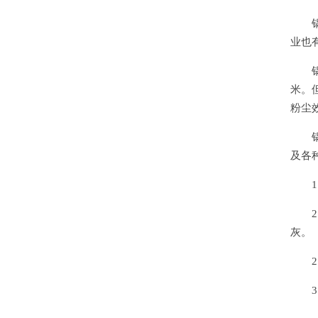
业也
米。
粉尘
及各
灰。